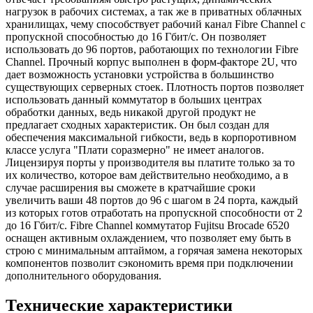
нагрузок в рабочих системах, а так же в приватных облачных
хранилищах, чему способствует рабочий канал Fibre Channel с
пропускной способностью до 16 Гбит/c. Он позволяет
использовать до 96 портов, работающих по технологии Fibre
Channel. Прочный корпус выполнен в форм-факторе 2U, что
дает возможность установки устройства в большинство
существующих серверных стоек. Плотность портов позволяет
использовать данный коммутатор в больших центрах
обработки данных, ведь никакой другой продукт не
предлагает сходных характеристик. Он был создан для
обеспечения максимальной гибкости, ведь в корпоротивном
классе услуга "Плати соразмерно" не имеет аналогов.
Лицензируя порты у производителя вы платите только за то
их количество, которое вам действительно необходимо, а в
случае расширения вы сможете в кратчайшие сроки
увеличить ваши 48 портов до 96 с шагом в 24 порта, каждый
из которых готов отработать на пропускной способности от 2
до 16 Гбит/c. Fibre Channel коммутатор Fujitsu Brocade 6520
оснащен активным охлаждением, что позволяет ему быть в
строю с минимальным аптаймом, а горячая замена некоторых
компонентов позволит сэкономить время при подключении
дополнительного оборудования.
Технические характеристики