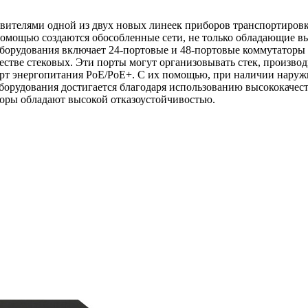
ставителями одной из двух новых линеек приборов транспортиров
 помощью создаются обособленные сети, не только обладающие 
орудования включает 24-портовые и 48-портовые коммутаторы (1
стве стековых. Эти порты могут организовывать стек, производит
арт энергопитания РоЕ/РоЕ+. С их помощью, при наличии нару
ь оборудования достигается благодаря использованию высокока
торы обладают высокой отказоустойчивостью.