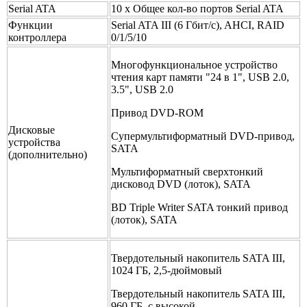
Serial ATA
10 x Общее кол-во портов Serial ATA
Функции
Serial ATA III (6 Гбит/с), AHCI, RAID
контроллера
0/1/5/10
Многофункциональное устройство
чтения карт памяти "24 в 1", USB 2.0,
3.5", USB 2.0
Привод DVD-ROM
Дисковые
Супермультиформатный DVD-привод,
устройства
SATA
(дополнительно)
Мультиформатный сверхтонкий
дисковод DVD (лоток), SATA
BD Triple Writer SATA тонкий привод
(лоток), SATA
Твердотельный накопитель SATA III,
1024 ГБ, 2,5-дюймовый
Твердотельный накопитель SATA III,
960 ГБ, с высокой