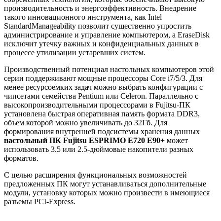
производительность и энергоэффективность. Внедрение
такого инновационного инструмента, как Intel
StandardManageability позволит существенно упростить
администрирование и управление компьютером, а EraseDisk
исключит утечку важных и конфиденциальных данных в
процессе утилизации устаревших систем.
Производственный потенциал настольных компьютеров этой
серии поддерживают мощные процессоры Core i7/5/3. Для
менее ресурсоемких задач можно выбрать конфигурации с
чипсетами семейства Pentium или Celeron. Параллельно с
высокопроизводительными процессорами в Fujitsu-ПК
установлена быстрая оперативная память формата DDR3,
объем которой можно увеличивать до 32Гб. Для
формирования внутренней подсистемы хранения данных
настольный ПК Fujitsu ESPRIMO E720 E90+
может
использовать 3.5 или 2.5-дюймовые накопители разных
форматов.
С целью расширения функциональных возможностей
предложенных ПК могут устанавливаться дополнительные
модули, установку которых можно произвести в имеющиеся
разъемы PCI-Express.