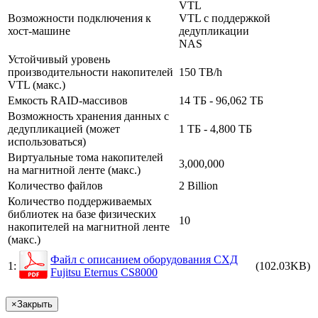
VTL
Возможности подключения к
VTL с поддержкой
хост-машине
дедупликации
NAS
Устойчивый уровень
производительности накопителей
150 TB/h
VTL (макс.)
Емкость RAID-массивов
14 ТБ - 96,062 ТБ
Возможность хранения данных с
дедупликацией (может
1 ТБ - 4,800 ТБ
использоваться)
Виртуальные тома накопителей
3,000,000
на магнитной ленте (макс.)
Количество файлов
2 Billion
Количество поддерживаемых
библиотек на базе физических
10
накопителей на магнитной ленте
(макс.)
Файл с описанием оборудования СХД
1:
(102.03KB)
Fujitsu Eternus CS8000
×
Закрыть