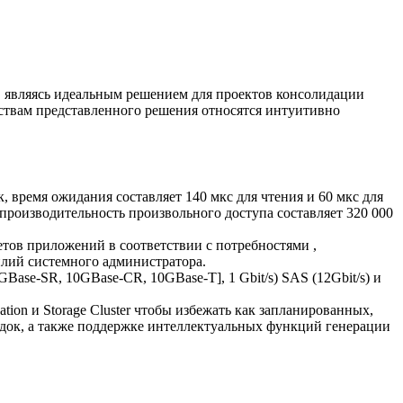
, являясь идеальным решением для проектов консолидации
ствам представленного решения относятся интуитивно
 время ожидания составляет 140 мкс для чтения и 60 мкс для
 производительность произвольного доступа составляет 320 000
тов приложений в соответствии с потребностями ,
лий системного администратора.
0GBase-SR, 10GBase-CR, 10GBase-T], 1 Gbit/s) SAS (12Gbit/s) и
ion и Storage Cluster чтобы избежать как запланированных,
адок, а также поддержке интеллектуальных функций генерации