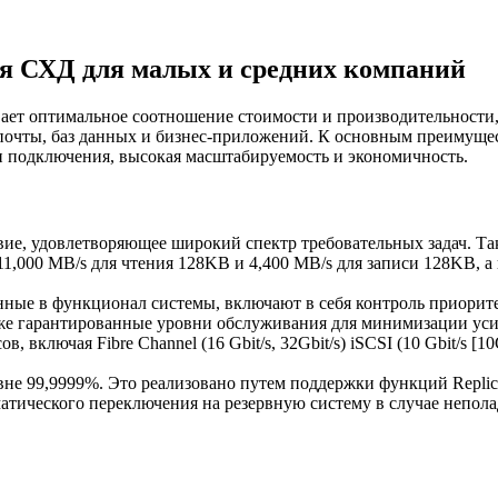
ная СХД для малых и средних компаний
вает оптимальное соотношение стоимости и производительности
 почты, баз данных и бизнес-приложений. К основным преимуще
 подключения, высокая масштабируемость и экономичность.
е, удовлетворяющее широкий спектр требовательных задач. Так,
11,000 MB/s для чтения 128KB и 4,400 MB/s для записи 128KB, а
нные в функционал системы, включают в себя контроль приорите
кже гарантированные уровни обслуживания для минимизации уси
 включая Fibre Channel (16 Gbit/s, 32Gbit/s) iSCSI (10 Gbit/s [1
не 99,9999%. Это реализовано путем поддержки функций Replicat
атического переключения на резервную систему в случае непол