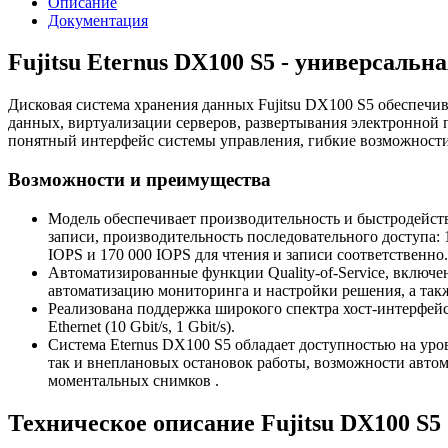
Описание
Документация
Fujitsu Eternus DX100 S5 - универсаль
Дисковая система хранения данных Fujitsu DX100 S5 обеспечи
данных, виртуализации серверов, развертывания электронной
понятный интерфейс системы управления, гибкие возможности
Возможности и преимущества
Модель обеспечивает производительность и быстродействи
записи, производительность последовательного доступа: 
IOPS и 170 000 IOPS для чтения и записи соответственно.
Автоматизированные функции Quality-of-Service, включе
автоматизацию мониторинга и настройки решения, а та
Реализована поддержка широкого спектра хост-интерфейсов,
Ethernet (10 Gbit/s, 1 Gbit/s).
Система Eternus DX100 S5 обладает доступностью на уров
так и внеплановых остановок работы, возможности автом
моментальных снимков .
Техническое описание Fujitsu DX100 S5