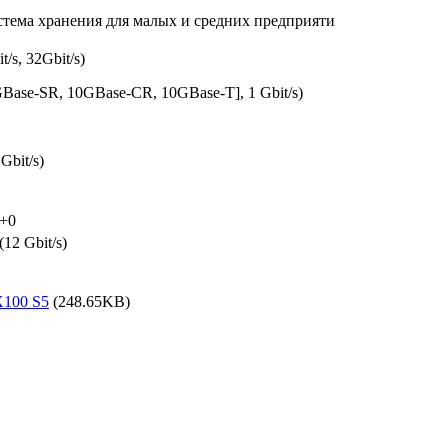
стема хранения для малых и средних предприяти
t/s, 32Gbit/s)
0GBase-SR, 10GBase-CR, 10GBase-T], 1 Gbit/s)
 Gbit/s)
6+0
(12 Gbit/s)
X100 S5
(248.65KB)