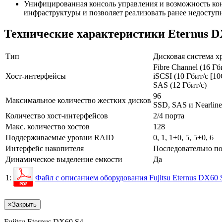
Унифицированная консоль управления и возможность ко
инфраструктуры и позволяет реализовать ранее недоступ
Технические характеристики Eternus D
Тип
Дисковая система х
Fibre Channel (16 Гб
Хост-интерфейсы
iSCSI (10 Гбит/с [10
SAS (12 Гбит/с)
96
Максимальное количество жестких дисков
SSD, SAS и Nearlin
Количество хост-интерфейсов
2/4 порта
Макс. количество хостов
128
Поддерживаемые уровни RAID
0, 1, 1+0, 5, 5+0, 6
Интерфейс накопителя
Последовательно по
Динамическое выделение емкости
Да
1:
Файл с описанием оборудования Fujitsu Eternus DX60 
×
Закрыть
Fujitsu Eternus DX60 S4