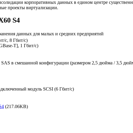
нсолидации корпоративных данных в едином центре существен
ные проекты виртуализации.
X60 S4
ранения данных для малых и средних предприятий
ит/с, 8 Гбит/с)
GBase-T], 1 Гбит/с)
e SAS в смешанной конфигурации (размером 2,5 дюйма / 3,5 дюй
дключенный модуль SCSI (6 Гбит/с)
S4
(217.06KB)