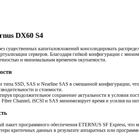
rnus DX60 S4
т без существенных капиталовложений консолидировать распре
иртуализации серверов. Благодаря гибкой конфигурации с мини
мичностью и минимальным временем окупаемости.
ости
ли типа SSD, SAS и Nearline SAS в смешанной конфигурации, чт
зводительности и стоимости.
нтируя продолжительное сохранение актуальности в условия пос
bre Channel, iSCSI и SAS минимизирует время и усилия на ин
сть
ый пакет программного обеспечения ETERNUS SF Express, что 
тери критичных данных в результате аппаратных или программ