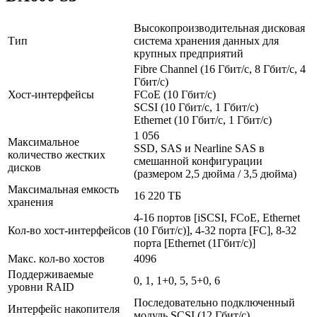
Высокопроизводительная дисковая
Тип
система хранения данных для
крупных предприятий
Fibre Channel (16 Гбит/с, 8 Гбит/с, 4
Гбит/с)
Хост-интерфейсы
FCoE (10 Гбит/c)
SCSI (10 Гбит/с, 1 Гбит/с)
Ethernet (10 Гбит/с, 1 Гбит/с)
1 056
Максимальное
SSD, SAS и Nearline SAS в
количество жестких
смешанной конфигурации
дисков
(размером 2,5 дюйма / 3,5 дюйма)
Максимальная емкость
16 220 ТБ
хранения
4-16 портов [iSCSI, FCoE, Ethernet
Кол-во хост-интерфейсов
(10 Гбит/с)], 4-32 порта [FC], 8-32
порта [Ethernet (1Гбит/с)]
Макс. кол-во хостов
4096
Поддерживаемые
0, 1, 1+0, 5, 5+0, 6
уровни RAID
Последовательно подключенный
Интерфейс накопителя
модуль SCSI (12 Гбит/с)