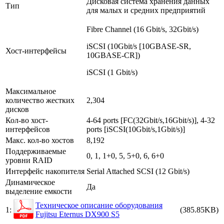
Дисковая система хранения данных
Тип
для малых и средних предприятий
Fibre Channel (16 Gbit/s, 32Gbit/s)
iSCSI (10Gbit/s [10GBASE-SR,
Хост-интерфейсы
10GBASE-CR])
iSCSI (1 Gbit/s)
Максимальное
количество жестких
2,304
дисков
Кол-во хост-
4-64 ports [FC(32Gbit/s,16Gbit/s)], 4-32
интерфейсов
ports [iSCSI(10Gbit/s,1Gbit/s)]
Макс. кол-во хостов
8,192
Поддерживаемые
0, 1, 1+0, 5, 5+0, 6, 6+0
уровни RAID
Интерфейс накопителя
Serial Attached SCSI (12 Gbit/s)
Динамическое
Да
выделение емкости
Техническое описание оборудования
1:
(385.85KB)
Fujitsu Eternus DX900 S5