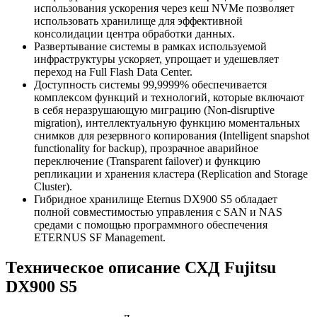
использования ускорения через кеш NVMe позволяет
использовать хранилище для эффективной
консолидации центра обработки данных.
Развертывание системы в рамках используемой
инфраструктуры ускоряет, упрощает и удешевляет
переход на Full Flash Data Center.
Доступность системы 99,9999% обеспечивается
комплексом функций и технологий, которые включают
в себя неразрушающую миграцию (Non-disruptive
migration), интеллектуальную функцию моментальных
снимков для резервного копирования (Intelligent snapshot
functionality for backup), прозрачное аварийное
переключение (Transparent failover) и функцию
репликации и хранения кластера (Replication and Storage
Cluster).
Гибридное хранилище Eternus DX900 S5 обладает
полной совместимостью управления с SAN и NAS
средами с помощью программного обеспечения
ETERNUS SF Management.
Техническое описание СХД Fujitsu
DX900 S5