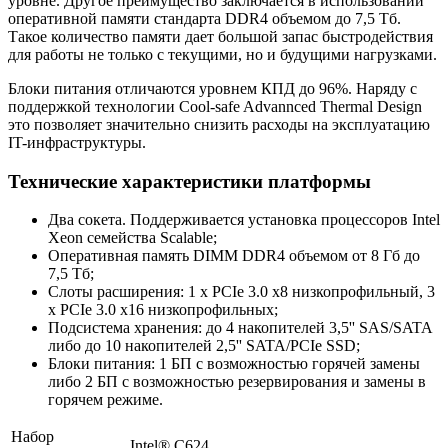
уровне. Другое преимущество заключается в использовании
оперативной памяти стандарта DDR4 объемом до 7,5 Тб.
Такое количество памяти дает большой запас быстродействия
для работы не только с текущими, но и будущими нагрузками.
Блоки питания отличаются уровнем КПД до 96%. Наряду с
поддержкой технологии Cool-safe Advannced Thermal Design
это позволяет значительно снизить расходы на эксплуатацию
IT-инфраструктуры.
Технические характеристики платформы
Два сокета. Поддерживается установка процессоров Intel
Xeon семейства Scalable;
Оперативная память DIMM DDR4 объемом от 8 Гб до
7,5 Тб;
Слоты расширения: 1 х PCIe 3.0 x8 низкопрофильный, 3
х PCIe 3.0 x16 низкопрофильных;
Подсистема хранения: до 4 накопителей 3,5'' SAS/SATA
либо до 10 накопителей 2,5'' SATA/PCIe SSD;
Блоки питания: 1 БП с возможностью горячей замены
либо 2 БП с возможностью резервирования и замены в
горячем режиме.
Набор
Intel® C624