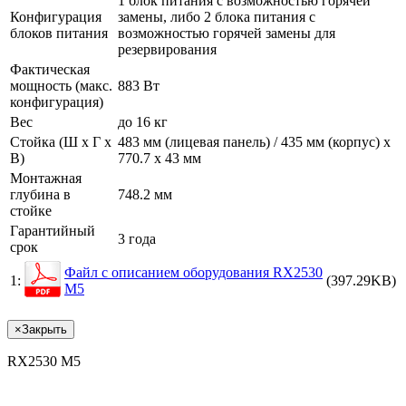
1 блок питания с возможностью горячей
Конфигурация
замены, либо 2 блока питания с
блоков питания
возможностью горячей замены для
резервирования
Фактическая
мощность (макс.
883 Вт
конфигурация)
Вес
до 16 кг
Стойка (Ш x Г x
483 мм (лицевая панель) / 435 мм (корпус) x
В)
770.7 x 43 мм
Монтажная
глубина в
748.2 мм
стойке
Гарантийный
3 года
срок
Файл с описанием оборудования RX2530
1:
(397.29KB)
M5
×
Закрыть
RX2530 M5