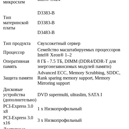
микросхем
D3383-B
Тип
материнской
D3383-B
платы
D3483-B
Тип продукта
Свухсокетный сервер
Семейство масштабируемых процессоров
Процессор
Intel® Xeon® 1–2
Оперативная
8 ГБ - 7.5 ТБ, DIMM (DDR4/DDR-T для
память
энергонезависимых модулей памяти)
Advanced ECC, Memory Scrubbing, SDDC,
Защита памяти
Rank sparing memory support, Memory
Mirroring support
Дисковые
устройства
DVD supermulti, ultraslim, SATA I
(дополнительно)
PCI-Express 3.0
1 x Низкопрофильный
x8
PCI-Express 3.0
3 x Низкопрофильный
x16