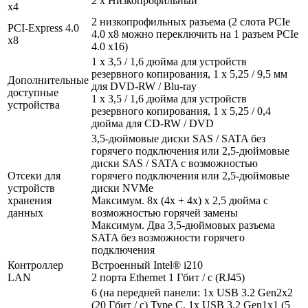
2 x Низкопрофильный
x4
2 низкопрофильных разъема (2 слота PCIe
PCI-Express 4.0
4.0 x8 можно переключить на 1 разъем PCIe
x8
4.0 x16)
1 x 3,5 / 1,6 дюйма для устройств
резервного копирования, 1 x 5,25 / 9,5 мм
Дополнительные
для DVD-RW / Blu-ray
доступные
1 x 3,5 / 1,6 дюйма для устройств
устройства
резервного копирования, 1 x 5,25 / 0,4
дюйма для CD-RW / DVD
3,5-дюймовые диски SAS / SATA без
горячего подключения или 2,5-дюймовые
диски SAS / SATA с возможностью
Отсеки для
горячего подключения или 2,5-дюймовые
устройств
диски NVMe
хранения
Максимум. 8x (4x + 4x) x 2,5 дюйма с
данных
возможностью горячей замены
Максимум. Два 3,5-дюймовых разъема
SATA без возможности горячего
подключения
Контроллер
Встроенный Intel® i210
LAN
2 порта Ethernet 1 Гбит / с (RJ45)
6 (на передней панели: 1x USB 3.2 Gen2x2
(20 Гбит / с) Type C, 1x USB 3.2 Gen1x1 (5