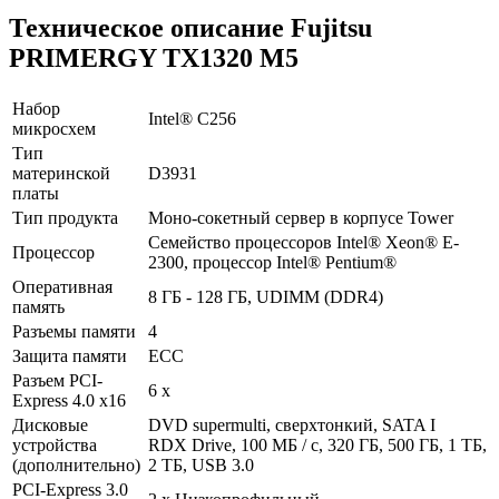
Техническое описание Fujitsu
PRIMERGY TX1320 M5
Набор
Intel® C256
микросхем
Тип
материнской
D3931
платы
Тип продукта
Моно-сокетный сервер в корпусе Tower
Семейство процессоров Intel® Xeon® E-
Процессор
2300, процессор Intel® Pentium®
Оперативная
8 ГБ - 128 ГБ, UDIMM (DDR4)
память
Разъемы памяти
4
Защита памяти
ECC
Разъем PCI-
6 x
Express 4.0 x16
Дисковые
DVD supermulti, сверхтонкий, SATA I
устройства
RDX Drive, 100 МБ / с, 320 ГБ, 500 ГБ, 1 ТБ,
(дополнительно)
2 ТБ, USB 3.0
PCI-Express 3.0