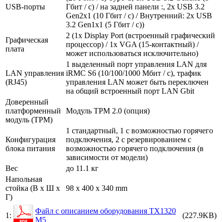
USB-порты
Гбит / с) / на задней панели :, 2x USB 3.2
Gen2x1 (10 Гбит / с) / Внутренний: 2x USB
3.2 Gen1x1 (5 Гбит / с))
2 (1x Display Port (встроенный графический
Графическая
процессор) / 1x VGA (15-контактный) /
плата
может использоваться исключительно)
1 выделенный порт управления LAN для
LAN управления
iRMC S6 (10/100/1000 Мбит / с), трафик
(RJ45)
управления LAN может быть переключен
на общий встроенный порт LAN Gbit
Доверенный
платформенный
Модуль TPM 2.0 (опция)
модуль (TPM)
1 стандартный, 1 с возможностью горячего
Конфигурация
подключения, 2 с резервированием с
блока питания
возможностью горячего подключения (в
зависимости от модели)
Вес
до 11.1 кг
Напольная
стойка (В x Ш x
98 x 400 x 340 mm
Г)
Файл с описанием оборудования TX1320
1:
(227.9KB)
M5