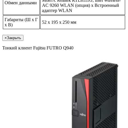
Мбит/с Realtek RTL8111G; Intel Wireless-
Обмен данными
AC 9260 WLAN (опция) x Встроенный
адаптер WLAN
Габариты (Ш x Г
52 x 195 x 250 мм
x В)
×
Закрыть
Тонкий клиент Fujitsu FUTRO Q940