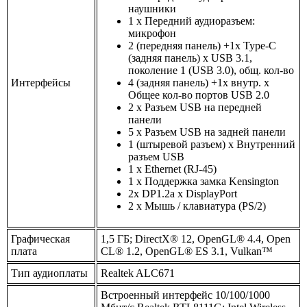
наушники
1 x Передний аудиоразъем:
микрофон
2 (передняя панель) +1x Type-C
(задняя панель) x USB 3.1,
поколение 1 (USB 3.0), общ. кол-во
Интерфейсы
4 (задняя панель) +1x внутр. x
Общее кол-во портов USB 2.0
2 x Разъем USB на передней
панели
5 x Разъем USB на задней панели
1 (штыревой разъем) x Внутренний
разъем USB
1 x Ethernet (RJ-45)
1 x Поддержка замка Kensington
2x DP1.2a x DisplayPort
2 x Мышь / клавиатура (PS/2)
Графическая
1,5 ГБ; DirectX® 12, OpenGL® 4.4, Open
плата
CL® 1.2, OpenGL® ES 3.1, Vulkan™
Тип аудиоплаты
Realtek ALC671
Встроенный интерфейс 10/100/1000