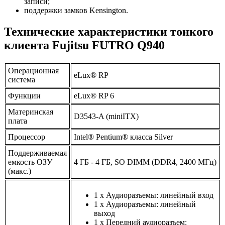
записи;
поддержки замков Kensington.
Технические характеристики тонкого
клиента Fujitsu FUTRO Q940
Операционная
eLux® RP
система
Функции
eLux® RP 6
Материнская
D3543-A (miniITX)
плата
Процессор
Intel® Pentium® класса Silver
Поддерживаемая
емкость ОЗУ
4 ГБ - 4 ГБ, SO DIMM (DDR4, 2400 МГц)
(макс.)
1 x Аудиоразъемы: линейный вход
1 x Аудиоразъемы: линейный
выход
1 x Передний аудиоразъем: