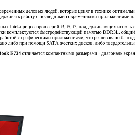
современных деловых людей, которые ценят в технике оптималь
ерживать работу с последними современными приложениями для
ых Intel-процессоров серий i3, i5, i7, поддерживающих исполь
буки комплектуются быстродействующей памятью DDR3L, общий 
 работой с графическими приложениями, что реализовано благод
ано либо при помощи SATА жестких дисков, либо твердотельны
eBook E734
отличается компактными размерами - диагональ экрана