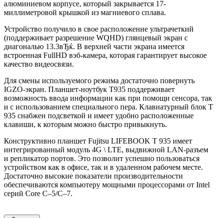
алюминиевом корпусе, который закрывается 17-
миллиметровой крышкой из магниевого сплава.
Устройство получило в свое расположение ультрачеткий
(поддерживает разрешение WQHD) глянцевый экран с
диагональю 13.3вЂќ. В верхней части экрана имеется
встроенная FullHD вэб-камера, которая гарантирует высокое
качество видеосвязи.
Для cмены используемого режима достаточно повернуть
IGZO-экран. Планшет-ноутбук T935 поддерживает
возможность ввода информации как при помощи сенсора, так
и с использованием специального пера. Клавиатурный блок T
935 снабжен подсветкой и имеет удобно расположенные
клавиши, к которым можно быстро привыкнуть.
Конструктивно планшет Fujitsu LIFEBOOK T 935 имеет
интегрированный модуль 4G \ LTE, выдвижной LАN-разъем
и репликатор портов. Это позволит успешно пользоваться
устройством как в офисе, так и в удаленном рабочем месте.
Достаточно высокие показатели производительности
обеспечиваются компьютеру мощными процессорами от Intel
серий Core С–5/С–7.