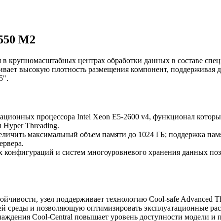
2550 M2
 в крупномасштабных центрах обработки данных в составе специ
ивает высокую плотность размещения компонент, поддерживая два
5".
ационных процессора Intel Xeon E5-2600 v4, функционал которых
 Hyper Threading.
величить максимальный объем памяти до 1024 ГБ; поддержка па
ервера.
конфигураций и систем многоуровневого хранения данных позв
йчивости, узел поддерживает технологию Cool-safe Advanced 
ей среды и позволяющую оптимизировать эксплуатационные ра
аждения Cool-Central повышает уровень доступности модели и п