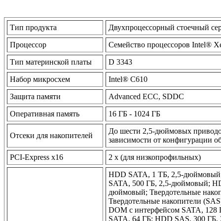
Тип продукта
Двухпроцессорный стоечный сер
Процессор
Семейство процессоров Intel® X
Тип материнской платы
D 3343
Набор микросхем
Intel® C610
Защита памяти
Advanced ECC, SDDC
Оперативная память
16 ГБ - 1024 ГБ
До шести 2,5-дюймовых привод
Отсеки для накопителей
зависимости от конфигурации о
PCI-Express x16
2 x (для низкопрофильных)
HDD SATA, 1 ТБ, 2,5-дюймовый
SATA, 500 ГБ, 2,5-дюймовый; 
дюймовый; Твердотельные накоп
Твердотельные накопители (SAS)
DOM с интерфейсом SATA, 128 
SATA, 64 ГБ; HDD SAS, 300 ГБ, 