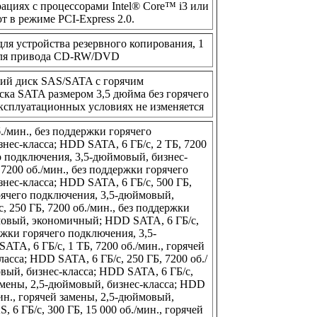
циях с процессорами Intel® Core™ i3 или
т в режиме PCI-Express 2.0.
 для устройства резервного копирования, 1
 для привода CD-RW/DVD
кий диск SAS/SATA с горячим
ка SATA размером 3,5 дюйма без горячего
ксплуатационных условиях не изменяется
./мин., без поддержки горячего
нес-класса; HDD SATA, 6 ГБ/с, 2 ТБ, 7200
го подключения, 3,5-дюймовый, бизнес-
 7200 об./мин., без поддержки горячего
нес-класса; HDD SATA, 6 ГБ/с, 500 ГБ,
орячего подключения, 3,5-дюймовый,
, 250 ГБ, 7200 об./мин., без поддержки
мовый, экономичный; HDD SATA, 6 ГБ/с,
ержки горячего подключения, 3,5-
A, 6 ГБ/с, 1 ТБ, 7200 об./мин., горячей
асса; HDD SATA, 6 ГБ/с, 250 ГБ, 7200 об./
овый, бизнес-класса; HDD SATA, 6 ГБ/с,
замены, 2,5-дюймовый, бизнес-класса; HDD
мин., горячей замены, 2,5-дюймовый,
 6 ГБ/с, 300 ГБ, 15 000 об./мин., горячей