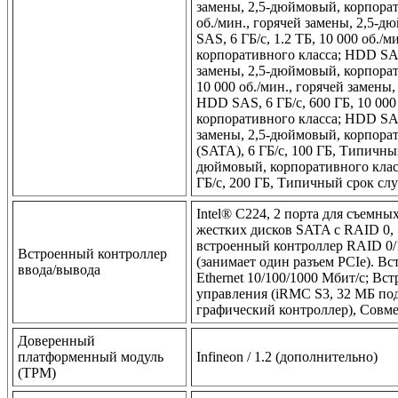
замены, 2,5-дюймовый, корпорат
об./мин., горячей замены, 2,5-
SAS, 6 ГБ/с, 1.2 ТБ, 10 000 об./
корпоративного класса; HDD SAS,
замены, 2,5-дюймовый, корпорат
10 000 об./мин., горячей замены
HDD SAS, 6 ГБ/с, 600 ГБ, 10 000
корпоративного класса; HDD SAS,
замены, 2,5-дюймовый, корпорат
(SATA), 6 ГБ/с, 100 ГБ, Типичны
дюймовый, корпоративного клас
ГБ/с, 200 ГБ, Типичный срок сл
Intel® C224, 2 порта для съемны
жестких дисков SATA с RAID 0, 
встроенный контроллер RAID 0/1
Встроенный контроллер
(занимает один разъем PCIe). Вст
ввода/вывода
Ethernet 10/100/1000 Мбит/с; В
управления (iRMC S3, 32 МБ по
графический контроллер), Совме
Доверенный
платформенный модуль
Infineon / 1.2 (дополнительно)
(TPM)