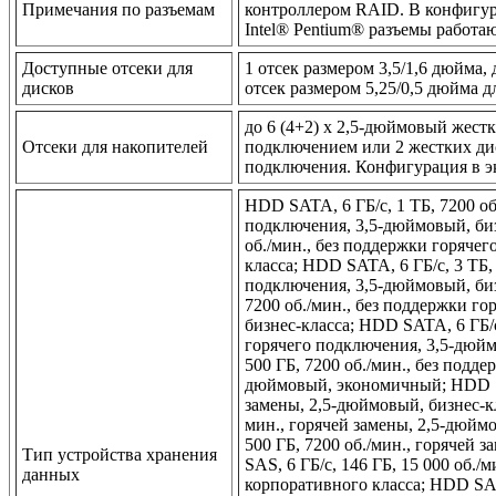
Примечания по разъемам
контроллером RAID. В конфигура
Intel® Pentium® разъемы работаю
Доступные отсеки для
1 отсек размером 3,5/1,6 дюйма,
дисков
отсек размером 5,25/0,5 дюйма
до 6 (4+2) x 2,5-дюймовый жест
Отсеки для накопителей
подключением или 2 жестких дис
подключения. Конфигурация в э
HDD SATA, 6 ГБ/с, 1 ТБ, 7200 об
подключения, 3,5-дюймовый, биз
об./мин., без поддержки горяче
класса; HDD SATA, 6 ГБ/с, 3 ТБ,
подключения, 3,5-дюймовый, биз
7200 об./мин., без поддержки г
бизнес-класса; HDD SATA, 6 ГБ/с
горячего подключения, 3,5-дюй
500 ГБ, 7200 об./мин., без подд
дюймовый, экономичный; HDD SAT
замены, 2,5-дюймовый, бизнес-кл
мин., горячей замены, 2,5-дюйм
500 ГБ, 7200 об./мин., горячей 
Тип устройства хранения
SAS, 6 ГБ/с, 146 ГБ, 15 000 об./
данных
корпоративного класса; HDD SAS,