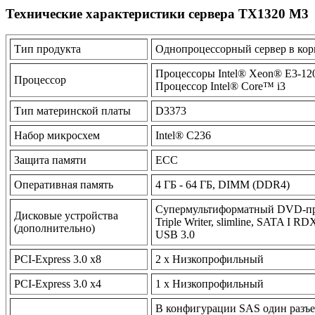
Технические характеристики сервера TX1320 M3
Тип продукта
Однопроцессорный сервер в кор
Процессоры Intel® Xeon® E3-120
Процессор
Процессор Intel® Core™ i3
Тип материнской платы
D3373
Набор микросхем
Intel® C236
Защита памяти
ECC
Оперативная память
4 ГБ - 64 ГБ, DIMM (DDR4)
Супермультиформатный DVD-при
Дисковые устройства
Triple Writer, slimline, SATA I R
(дополнительно)
USB 3.0
PCI-Express 3.0 x8
2 x Низкопрофильный
PCI-Express 3.0 x4
1 x Низкопрофильный
В конфигурации SAS один разъе