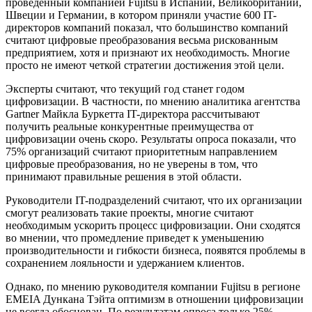
проведенный компанией Fujitsu в Испании, Великобритании,
Швеции и Германии, в котором приняли участие 600 IT-
директоров компаний показал, что большинство компаний
считают цифровые преобразования весьма рискованным
предприятием, хотя и признают их необходимость. Многие
просто не имеют четкой стратегии достижения этой цели.
Эксперты считают, что текущий год станет годом
цифровизации. В частности, по мнению аналитика агентства
Gartner Майкла Буркетта IT-директора рассчитывают
получить реальные конкурентные преимущества от
цифровизации очень скоро. Результаты опроса показали, что
75% организаций считают приоритетным направлением
цифровые преобразования, но не уверены в том, что
принимают правильные решения в этой области.
Руководители IT-подразделений считают, что их организации
смогут реализовать такие проекты, многие считают
необходимым ускорить процесс цифровизации. Они сходятся
во мнении, что промедление приведет к уменьшению
производительности и гибкости бизнеса, появятся проблемы в
сохранением лояльности и удержанием клиентов.
Однако, по мнению руководителя компании Fujitsu в регионе
EMEIA Дункана Тэйта оптимизм в отношении цифровизации
не всегда обоснован. По результатам опроса только 25%