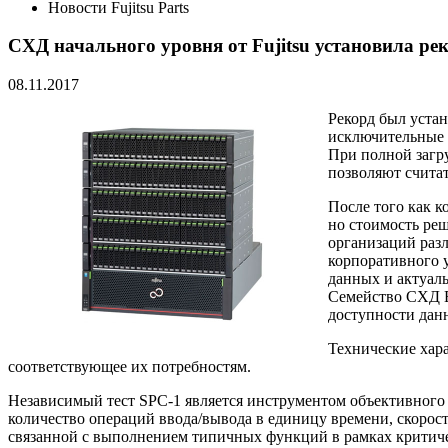
Новости Fujitsu Parts
СХД начального уровня от Fujitsu установила ре
08.11.2017
Рекорд был уста
исключительные 
При полной загру
позволяют счита
После того как 
но стоимость ре
организаций раз
корпоративного 
данных и актуал
Семейство СХД E
доступности дан
Технические хара
соответствующее их потребностям.
Независимый тест SPC-1 является инструментом объективного 
количество операций ввода/вывода в единицу времени, скорос
связанной с выполнением типичных функций в рамках критич