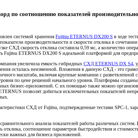
корд по соотношению показателей производительно
новлен системой хранения
Fujitsu ETERNUS DX200 S
в ходе тес
показатели производительности и скорости отклика в сочетании
зке СХД скорость отклика составила 0,59 мс, а количество опер
ть Fujitsu ETERNUS DX200 S идеальной платформой для предпри
компания увеличила емкость гибридных
СХД ETERNUS DX S4
, 
шения осталась неизменной. Вложения в данную СХД - это грамо
личного масштаба, включая крупные компании с разветвленной 
уровня по цене решений начального уровня. Платформы созданы 
ьных бизнес-приложений. С их помощью также можно организов
TERNUS позволят добиться исключительных показателей непре
ных.
ктеристики СХД от Fujitsu, подтвержденные тестами SPC-1, хар
сравнительного анализа показателей работы различных систем. В
ть отклика, соотношение параметров быстродействия и стоимост
ески важных для бизнеса приложений.