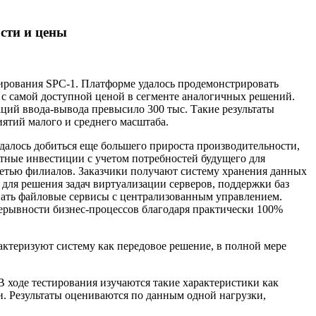
сти и цены
тирования SPC-1. Платформе удалось продемонстрировать
 с самой доступной ценой в сегменте аналогичных решений.
аций ввода-вывода превысило 300 тыс. Такие результаты
ятий малого и среднего масштаба.
удалось добиться еще большего прироста производительности,
тные инвестиции с учетом потребностей будущего для
сетью филиалов. Заказчики получают систему хранения данных
для решения задач виртуализации серверов, поддержки баз
ать файловые сервисы с централизованным управлением.
рывности бизнес-процессов благодаря практически 100%
актеризуют систему как передовое решение, в полной мере
 ходе тестирования изучаются такие характеристики как
и. Результаты оцениваются по данным одной нагрузки,