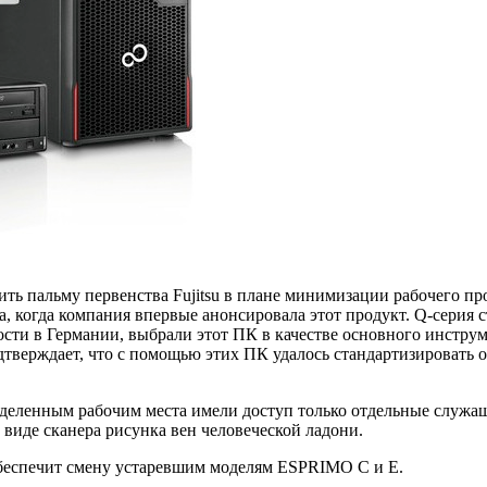
ть пальму первенства Fujitsu в плане минимизации рабочего пр
а, когда компания впервые анонсировала этот продукт. Q-серия 
ости в Германии, выбрали этот ПК в качестве основного инструм
одтверждает, что с помощью этих ПК удалось стандартизироват
ределенным рабочим места имели доступ только отдельные служа
виде сканера рисунка вен человеческой ладони.
обеспечит смену устаревшим моделям ESPRIMO C и E.