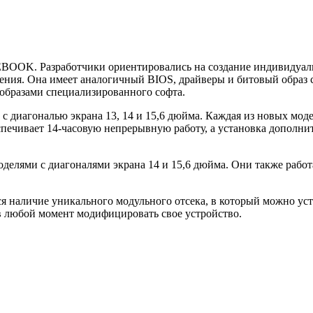
EBOOK. Разработчики ориентировались на создание индивидуал
ления. Она имеет аналогичный BIOS, драйверы и битовый образ
 образами специализированного софта.
 с диагональю экрана 13, 14 и 15,6 дюйма. Каждая из новых мод
печивает 14-часовую непрерывную работу, а установка дополни
елями с диагоналями экрана 14 и 15,6 дюйма. Они также работ
 наличие уникального модульного отсека, в который можно ус
 в любой момент модифицировать свое устройство.