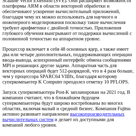
Scalable Vector Extension (SVE). Они расширяют возможности
платформы ARM в области векторной обработки и
обеспечивают ускорение вычислительный приложений,
благодаря чему их можно использовать для научного и
инженерного моделирования поскольку такие вычисления
требуют арифметики с двойной точностью. Приложения
глубокого обучения выигрывают от поддержки вычислений с
половинной точностью на аппаратном уровне.
Процессор включает в себя 48 основных ядер, а также имеет
два или четыре дополнительных, поддерживающих операции
ввода-вывода, асинхронный интерфейс обмена сообщениями
MPI и решающих другие задачи. Аппаратная часть для
векторных операций будет 512-разрядной, что в 4 раза больше,
чем у процессора SPARC64 VIIIfx, благодаря которому
суперкомпьютер K Computer преодолел отметку 10 PFLOPS.
Запуск суперкомпьютера Post-K запланирован на 2021 год. В
компании считают, что в ближайшем будущем
суперкомпьютеры будут широко востребованы во многих
областях, включая малый и средний бизнес. Компания Fujitsu
активно развивает направление
высокопроизводительных
вычислительных систем
и делает их доступными для
компаний любого уровня.