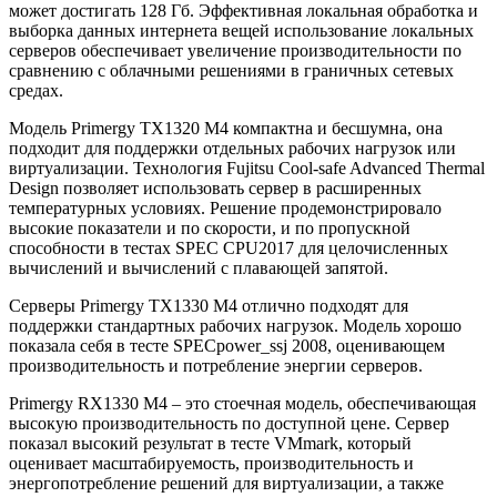
может достигать 128 Гб. Эффективная локальная обработка и
выборка данных интернета вещей использование локальных
серверов обеспечивает увеличение производительности по
сравнению с облачными решениями в граничных сетевых
средах.
Модель Primergy TX1320 M4 компактна и бесшумна, она
подходит для поддержки отдельных рабочих нагрузок или
виртуализации. Технология Fujitsu Cool-safe Advanced Thermal
Design позволяет использовать сервер в расширенных
температурных условиях. Решение продемонстрировало
высокие показатели и по скорости, и по пропускной
способности в тестах SPEC CPU2017 для целочисленных
вычислений и вычислений с плавающей запятой.
Серверы Primergy TX1330 M4 отлично подходят для
поддержки стандартных рабочих нагрузок. Модель хорошо
показала себя в тесте SPECpower_ssj 2008, оценивающем
производительность и потребление энергии серверов.
Primergy RX1330 M4 – это стоечная модель, обеспечивающая
высокую производительность по доступной цене. Сервер
показал высокий результат в тесте VMmark, который
оценивает масштабируемость, производительность и
энергопотребление решений для виртуализации, а также