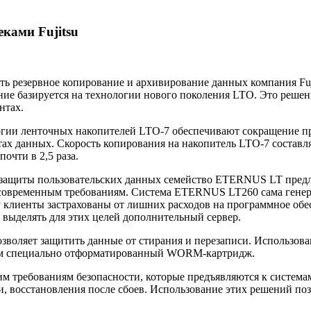
ками Fujitsu
ть резервное копирование и архивирование данных компания Fuj
ние базируется на технологии нового поколения LTO. Это реше
нтах.
гии ленточных накопителей LTO-7 обеспечивают сокращение пр
тах данных. Скорость копирования на накопитель LTO-7 составля
почти в 2,5 раза.
защиты пользовательских данных семейство ETERNUS LT предл
 современным требованиям. Система ETERNUS LT260 сама генер
 клиенты застрахованы от лишних расходов на программное обес
 выделять для этих целей дополнительный сервер.
яет защитить данные от стирания и перезаписи. Использовани
им специально отформатированный WORM-картридж.
м требованиям безопасности, которые предъявляются к системам
и, восстановления после сбоев. Использование этих решений по