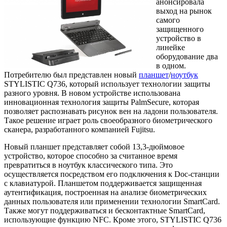
анонсировала
выход на рынок
самого
защищенного
устройство в
линейке
оборудование два
в одном.
Потребителю был представлен новый
планшет
/
ноутбук
STYLISTIC Q736, который использует технологии защиты
разного уровня. В новом устройстве использована
инновационная технология защиты PalmSecure, которая
позволяет распознавать рисунок вен на ладони пользователя.
Такое решение играет роль своеобразного биометрического
сканера, разработанного компанией Fujitsu.
Новый планшет представляет собой 13,3-дюймовое
устройство, которое способно за считанное время
превратиться в ноутбук классического типа. Это
осуществляется посредством его подключения к Doc-станции
с клавиатурой. Планшетом поддерживается защищенная
аутентификация, построенная на анализе биометрических
данных пользователя или применении технологии SmartCard.
Также могут поддерживаться и бесконтактные SmartCard,
использующие функцию NFC. Кроме этого, STYLISTIC Q736