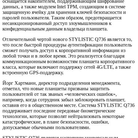
оснащается накопителем, поддерживающим шифрование
данных, а также модулем Intel ТРМ, создающим в системе
защищенную ячейку для хранения ключей безопасности и
паролей пользователя. Таким образом, предотвращается
несанкционированный доступ злоумышленников к
конфиденциальным данным владельца планшета.
Отличительной чертой нового STYLISTIC Q736 является то,
что после быстрой процедуры аутентификации пользователь
сможет получать доступ к корпоративной информации из
любой точки и в любое время. Это реализуется благодаря
коммуникационным возможностям планшета корпоративного
класса, которые включают поддержку сетей 4G/LTE, а также
встроенную GPS-поддержку.
Йорг Хартманн, директор подразделения менеджмента,
отметил, что новые планшеты призваны защитить
пользователей от так званых «человеческих ошибок»,
например, когда сотрудник забыл заблокировать планшет,
оставив его в общественном месте. Система STYLISTIC Q736
поддерживает последние передовые биометрические
технологии, которые позволят нейтрализовать некоторые
катастрофические, в плане безопасности, ошибки,
допускаемые обычными пользователями.
STYLISTIC Q736 является настоящим универсальным