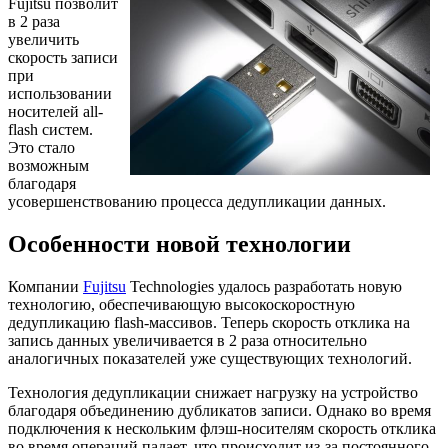
Fujitsu позволит
в 2 раза
увеличить
скорость записи
при
использовании
носителей all-
flash систем.
Это стало
возможным
благодаря
усовершенствованию процесса дедупликации данных.
Особенности новой технологии
Компании
Fujitsu
Technologies удалось разработать новую
технологию, обеспечивающую высокоскоростную
дедупликацию flash-массивов. Теперь скорость отклика на
запись данных увеличивается в 2 раза относительно
аналогичных показателей уже существующих технологий.
Технология дедупликации снижает нагрузку на устройство
благодаря объединению дубликатов записи. Однако во время
подключения к нескольким флэш-носителям скорость отклика
во время операций падает, что происходит из-за постоянного