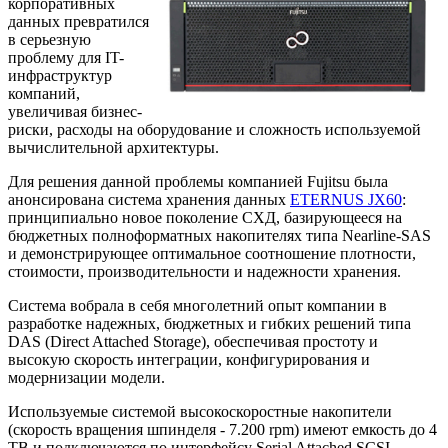
корпоративных
данных превратился
в серьезную
проблему для IT-
инфраструктур
компаний,
увеличивая бизнес-
риски, расходы на оборудование и сложность используемой
вычислительной архитектуры.
Для решения данной проблемы компанией Fujitsu была
анонсирована система хранения данных
ETERNUS JX60
:
принципиально новое поколение СХД, базирующееся на
бюджетных полноформатных накопителях типа Nearline-SAS
и демонстрирующее оптимальное соотношение плотности,
стоимости, производительности и надежности хранения.
Система вобрала в себя многолетний опыт компании в
разработке надежных, бюджетных и гибких решений типа
DAS (Direct Attached Storage), обеспечивая простоту и
высокую скорость интеграции, конфигурирования и
модернизации модели.
Используемые системой высокоскоростные накопители
(скорость вращения шпинделя - 7.200 rpm) имеют емкость до 4
TB и подключаются по интерфейсу Serial Attached SCSI,