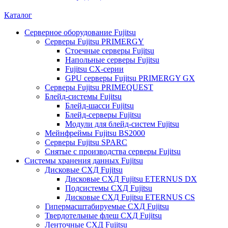
Каталог
Серверное оборудование Fujitsu
Серверы Fujitsu PRIMERGY
Стоечные серверы Fujitsu
Напольные серверы Fujitsu
Fujitsu CX-серии
GPU серверы Fujitsu PRIMERGY GX
Серверы Fujitsu PRIMEQUEST
Блейд-системы Fujitsu
Блейд-шасси Fujitsu
Блейд-серверы Fujitsu
Модули для блейд-систем Fujitsu
Мейнфреймы Fujitsu BS2000
Серверы Fujitsu SPARC
Снятые с производства серверы Fujitsu
Системы хранения данных Fujitsu
Дисковые СХД Fujitsu
Дисковые СХД Fujitsu ETERNUS DX
Подсистемы СХД Fujitsu
Дисковые СХД Fujitsu ETERNUS CS
Гипермасштабируемые СХД Fujitsu
Твердотельные флеш СХД Fujitsu
Ленточные СХД Fujitsu