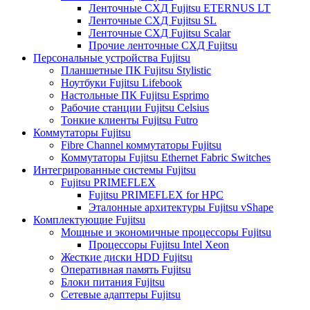
Ленточные СХД Fujitsu ETERNUS LT
Ленточные СХД Fujitsu SL
Ленточные СХД Fujitsu Scalar
Прочие ленточные СХД Fujitsu
Персональные устройства Fujitsu
Планшетные ПК Fujitsu Stylistic
Ноутбуки Fujitsu Lifebook
Настольные ПК Fujitsu Esprimo
Рабочие станции Fujitsu Celsius
Тонкие клиенты Fujitsu Futro
Коммутаторы Fujitsu
Fibre Channel коммутаторы Fujitsu
Коммутаторы Fujitsu Ethernet Fabric Switches
Интегрированные системы Fujitsu
Fujitsu PRIMEFLEX
Fujitsu PRIMEFLEX for HPC
Эталонные архитектуры Fujitsu vShape
Комплектующие Fujitsu
Мощные и экономичные процессоры Fujitsu
Процессоры Fujitsu Intel Xeon
Жесткие диски HDD Fujitsu
Оперативная память Fujitsu
Блоки питания Fujitsu
Сетевые адаптеры Fujitsu